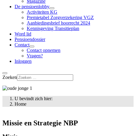
Magazine
De pensioenlobby
Activiteiten KG
Premietabel Zorgverzekering VGZ
Aanbiedingsbrief hoorrecht 2024
Kennisgeving Transitieplan
Word lid
Pensioendossier
Contact
Contact opnemen
Vragen?
Inloggen
Zoeken
U bevindt zich hier:
Home
Missie en Strategie NBP