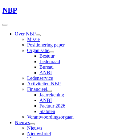
NBP
Over NBP
Missie
Positionering paper
Organisatie
Bestuur
Ledenraad
Bureau
ANBI
Ledenservice
Activiteiten NBP
Financieel
Jaarrekening
ANBI
Factuur 2026
Statuten
Verantwoordingsorgaan
Nieuws
Nieuws
Nieuwsbrief