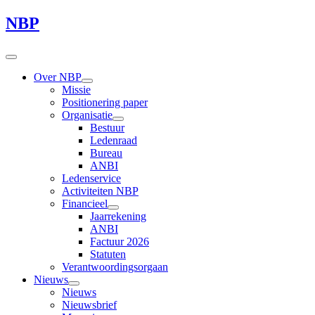
NBP
Over NBP
Missie
Positionering paper
Organisatie
Bestuur
Ledenraad
Bureau
ANBI
Ledenservice
Activiteiten NBP
Financieel
Jaarrekening
ANBI
Factuur 2026
Statuten
Verantwoordingsorgaan
Nieuws
Nieuws
Nieuwsbrief