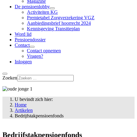
Magazine
De pensioenlobby
Activiteiten KG
Premietabel Zorgverzekering VGZ
Aanbiedingsbrief hoorrecht 2024
Kennisgeving Transitieplan
Word lid
Pensioendossier
Contact
Contact opnemen
Vragen?
Inloggen
Zoeken
U bevindt zich hier:
Home
Artikelen
Bedrijfstakpensioenfonds
Bedrijfstakpensioenfonds