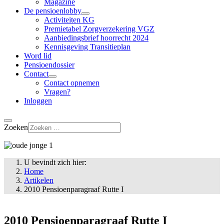
Magazine
De pensioenlobby
Activiteiten KG
Premietabel Zorgverzekering VGZ
Aanbiedingsbrief hoorrecht 2024
Kennisgeving Transitieplan
Word lid
Pensioendossier
Contact
Contact opnemen
Vragen?
Inloggen
Zoeken
U bevindt zich hier:
Home
Artikelen
2010 Pensioenparagraaf Rutte I
2010 Pensioenparagraaf Rutte I