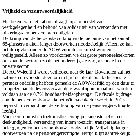
Vrijheid en verantwoordelijkheid
Het beleid van het kabinet draagt bij aan herstel van
werkgelegenheid en behoud van solidariteit van werkenden met
uitkerings- en pensioengerechtigden.
De krimp van de beroepsbevolking en de toename van het aantal
65-plussers maken langer doorwerken noodzakelijk. Alleen zo kan
het draagvlak onder de AOW voor de toekomst worden
veiliggesteld. Alleen zo voorkomen we dat grote personeelstekorten
ontstaan in sectoren zoals het onderwijs, de zorg alsmede in de
private sector.
De AOW-leeftijd wordt verhoogd naar 66 jaar. Bovendien zal het
kabinet een voorstel doen om in lijn met de afspraak die sociale
partners onderling hebben gemaakt de AOW-leeftijd op den duur te
koppelen aan de levensverwachting waarbij minimaal met worden
voldaan aan de 0,7% houdbaarheidsopbrengst. De fiscale bijdrage
aan de pensioenopbouw via het Witteveenkader wordt in 2013
beperkt in verband met de verhoging van de pensioengerechtigde
leeftijd
Voor een robuust en toekomstbestendig pensioenstelsel is meer
deskundigheid, versterking van intern toezicht, transparantie in
beleggingen en pensioenopbouw noodzakelijk. Vrijwillig langer
doorwerken na de pensioengerechtigde leeftijd blijft aantrekkelijk.