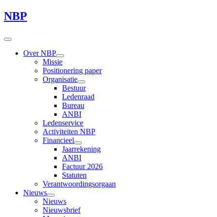
NBP
Over NBP
Missie
Positionering paper
Organisatie
Bestuur
Ledenraad
Bureau
ANBI
Ledenservice
Activiteiten NBP
Financieel
Jaarrekening
ANBI
Factuur 2026
Statuten
Verantwoordingsorgaan
Nieuws
Nieuws
Nieuwsbrief