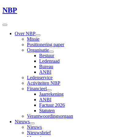
NBP
Over NBP
Missie
Positionering paper
Organisatie
Bestuur
Ledenraad
Bureau
ANBI
Ledenservice
Activiteiten NBP
Financieel
Jaarrekening
ANBI
Factuur 2026
Statuten
Verantwoordingsorgaan
Nieuws
Nieuws
Nieuwsbrief