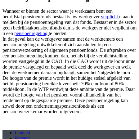
Wanneer er binnen de sector waar je werkzaam bent een
bedrijfstakpensioenfonds bestaat is uw werkgever
verplicht
u aan te
melden bij de pensioenregeling van dat fonds. Bestaat er in de sector
geen bedrijfstakpensioenfonds dan is de werkgever niet verplicht om
u een
pensioenregeling
te bieden.
In dat geval kan de werkgever samen met de werknemers een
pensioenregeling ontwikkelen of zich aansluiten bij een
pensioenverzekering of algemeen pensioenfonds. De afspraken over
een pensioenregeling kunnen dan, net als bij de verplichtstelling,
worden vastgelegd in de CAO. In die CAO wordt uit de loonruimte
de premie vastgelegd en bepaald welk deel de werkgever en welk
deel de werknemer daaraan bijdraagt, samen het ‘uitgestelde loon’.
De hoogte van de premie wordt in het huidige stelsel afgeleid van
het bij pensionering bereikte levenspeil: 70% eindloon of 80%
middelloon. In de WTP verdwijnt deze ambitie van de premie. Daar
wordt de hoogte van het pensioen vooral afhankelijk van het
rendement op de gespaarde premies. Deze pensioenregeling kan
zowel door een ondernemingspensioenfonds als een
pensioenverzekeraar worden uitgevoerd.
Contact
Privacy