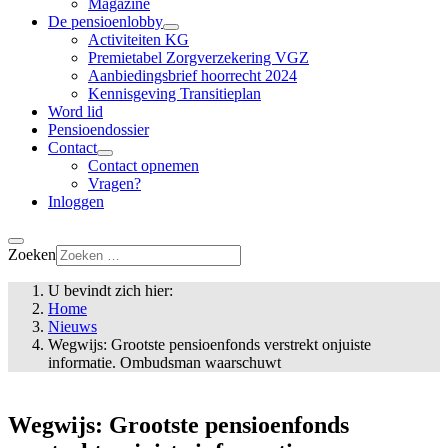
Magazine
De pensioenlobby
Activiteiten KG
Premietabel Zorgverzekering VGZ
Aanbiedingsbrief hoorrecht 2024
Kennisgeving Transitieplan
Word lid
Pensioendossier
Contact
Contact opnemen
Vragen?
Inloggen
Zoeken
U bevindt zich hier:
Home
Nieuws
Wegwijs: Grootste pensioenfonds verstrekt onjuiste
informatie. Ombudsman waarschuwt
Wegwijs: Grootste pensioenfonds