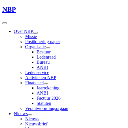
NBP
Over NBP
Missie
Positionering paper
Organisatie
Bestuur
Ledenraad
Bureau
ANBI
Ledenservice
Activiteiten NBP
Financieel
Jaarrekening
ANBI
Factuur 2026
Statuten
Verantwoordingsorgaan
Nieuws
Nieuws
Nieuwsbrief