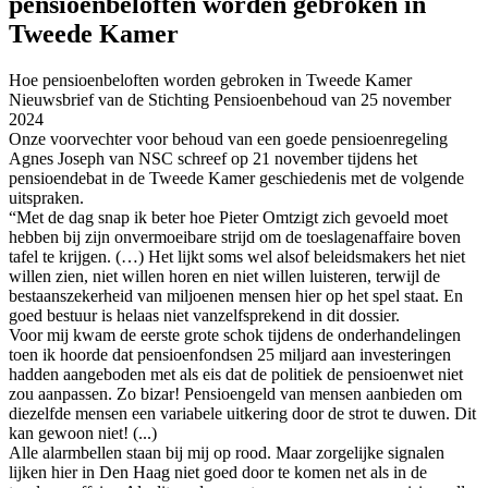
pensioenbeloften worden gebroken in
Tweede Kamer
Hoe pensioenbeloften worden gebroken in Tweede Kamer
Nieuwsbrief van de Stichting Pensioenbehoud van 25 november
2024
Onze voorvechter voor behoud van een goede pensioenregeling
Agnes Joseph van NSC schreef op 21 november tijdens het
pensioendebat in de Tweede Kamer geschiedenis met de volgende
uitspraken.
“Met de dag snap ik beter hoe Pieter Omtzigt zich gevoeld moet
hebben bij zijn onvermoeibare strijd om de toeslagenaffaire boven
tafel te krijgen. (…) Het lijkt soms wel alsof beleidsmakers het niet
willen zien, niet willen horen en niet willen luisteren, terwijl de
bestaanszekerheid van miljoenen mensen hier op het spel staat. En
goed bestuur is helaas niet vanzelfsprekend in dit dossier.
Voor mij kwam de eerste grote schok tijdens de onderhandelingen
toen ik hoorde dat pensioenfondsen 25 miljard aan investeringen
hadden aangeboden met als eis dat de politiek de pensioenwet niet
zou aanpassen. Zo bizar! Pensioengeld van mensen aanbieden om
diezelfde mensen een variabele uitkering door de strot te duwen. Dit
kan gewoon niet! (...)
Alle alarmbellen staan bij mij op rood. Maar zorgelijke signalen
lijken hier in Den Haag niet goed door te komen net als in de