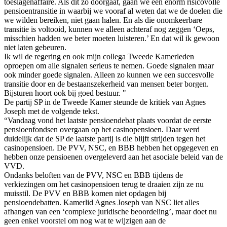
toeslagenaffaire. Als dit zo doorgaat, gaan we een enorm risicovolle
pensioentransitie in waarbij we vooraf al weten dat we de doelen die
we wilden bereiken, niet gaan halen. En als die onomkeerbare
transitie is voltooid, kunnen we alleen achteraf nog zeggen ‘Oeps,
misschien hadden we beter moeten luisteren.’ En dat wil ik gewoon
niet laten gebeuren.
Ik wil de regering en ook mijn collega Tweede Kamerleden
oproepen om alle signalen serieus te nemen. Goede signalen maar
ook minder goede signalen. Alleen zo kunnen we een succesvolle
transitie door en de bestaanszekerheid van mensen beter borgen.
Bijsturen hoort ook bij goed bestuur. "
De partij SP in de Tweede Kamer steunde de kritiek van Agnes
Joseph met de volgende tekst.
“Vandaag vond het laatste pensioendebat plaats voordat de eerste
pensioenfondsen overgaan op het casinopensioen. Daar werd
duidelijk dat de SP de laatste partij is die blijft strijden tegen het
casinopensioen. De PVV, NSC, en BBB hebben het opgegeven en
hebben onze pensioenen overgeleverd aan het asociale beleid van de
VVD.
Ondanks beloften van de PVV, NSC en BBB tijdens de
verkiezingen om het casinopensioen terug te draaien zijn ze nu
muisstil. De PVV en BBB komen niet opdagen bij
pensioendebatten. Kamerlid Agnes Joseph van NSC liet alles
afhangen van een ‘complexe juridische beoordeling’, maar doet nu
geen enkel voorstel om nog wat te wijzigen aan de