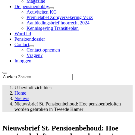
Magazine
De pensioenlobby
Activiteiten KG
Premietabel Zorgverzekering VGZ
Aanbiedingsbrief hoorrecht 2024
Kennisgeving Transitieplan
Word lid
Pensioendossier
Contact
Contact opnemen
Vragen?
Inloggen
Zoeken
U bevindt zich hier:
Home
Nieuws
Nieuwsbrief St. Pensioenbehoud: Hoe pensioenbeloften
worden gebroken in Tweede Kamer
Nieuwsbrief St. Pensioenbehoud: Hoe