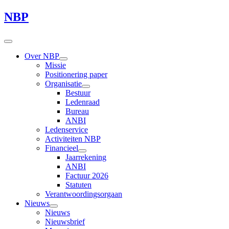
NBP
Over NBP
Missie
Positionering paper
Organisatie
Bestuur
Ledenraad
Bureau
ANBI
Ledenservice
Activiteiten NBP
Financieel
Jaarrekening
ANBI
Factuur 2026
Statuten
Verantwoordingsorgaan
Nieuws
Nieuws
Nieuwsbrief