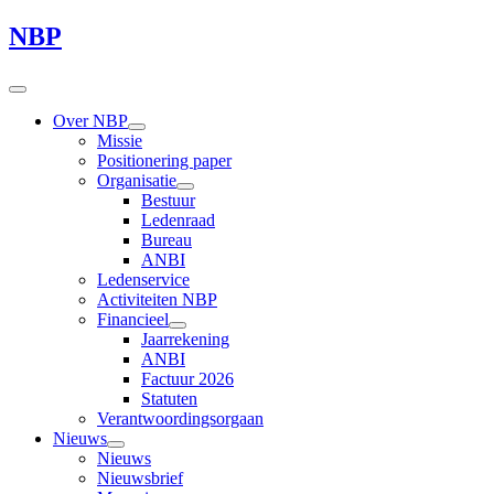
NBP
Over NBP
Missie
Positionering paper
Organisatie
Bestuur
Ledenraad
Bureau
ANBI
Ledenservice
Activiteiten NBP
Financieel
Jaarrekening
ANBI
Factuur 2026
Statuten
Verantwoordingsorgaan
Nieuws
Nieuws
Nieuwsbrief