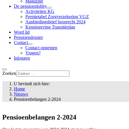
Magazine
De pensioenlobby
Activiteiten KG
Premietabel Zorgverzekering VGZ
Aanbiedingsbrief hoorrecht 2024
Kennisgeving Transitieplan
Word lid
Pensioendossier
Contact
Contact opnemen
Vragen?
Inloggen
Zoeken
U bevindt zich hier:
Home
Nieuws
Pensioenbelangen 2-2024
Pensioenbelangen 2-2024