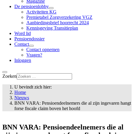
Magazine
De pensioenlobby
Activiteiten KG
Premietabel Zorgverzekering VGZ
Aanbiedingsbrief hoorrecht 2024
Kennisgeving Transitieplan
Word lid
Pensioendossier
Contact
Contact opnemen
Vragen?
Inloggen
Zoeken
U bevindt zich hier:
Home
Nieuws
BNN VARA: Pensioendeelnemers die al zijn ingevaren hangt
forse fiscale claim boven het hoofd
BNN VARA: Pensioendeelnemers die al