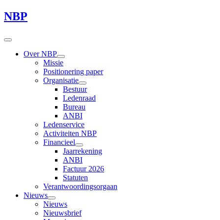
NBP
Over NBP
Missie
Positionering paper
Organisatie
Bestuur
Ledenraad
Bureau
ANBI
Ledenservice
Activiteiten NBP
Financieel
Jaarrekening
ANBI
Factuur 2026
Statuten
Verantwoordingsorgaan
Nieuws
Nieuws
Nieuwsbrief